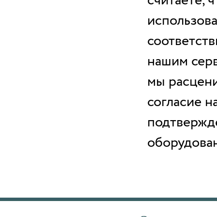
считаете, 
использова
соответств
нашим серв
мы расцен
согласие н
подтвержде
оборудован